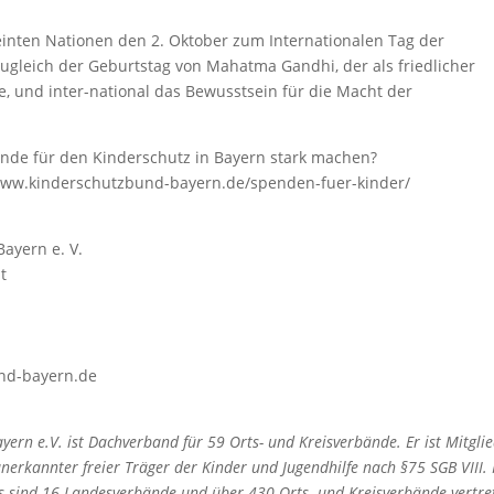
einten Nationen den 2. Oktober zum Internationalen Tag der
zugleich der Geburtstag von Mahatma Gandhi, der als friedlicher
e, und inter-national das Bewusstsein für die Macht der
pende für den Kinderschutz in Bayern stark machen?
//www.kinderschutzbund-bayern.de/spenden-fuer-kinder/
ayern e. V.
t
und-bayern.de
rn e.V. ist Dachverband für 59 Orts- und Kreisverbände. Er ist Mitgli
erkannter freier Träger der Kinder und Jugendhilfe nach §75 SGB VIII.
 sind 16 Landesverbände und über 430 Orts- und Kreisverbände vertre