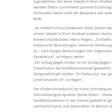
Jugendlichen, die keine Gewalt in ihrer Kindhei
wenden Eltern zunehmend positive Erziehungs
Verbunden damit sinkt die Akzeptanz von Gewalt
wirkt.
„Im Umkehrschluss bedeuten diese Zahlen aber
immer Gewalt in ihrer Kindheit erleben, desha
Kinderschutzbundes, Heinz Hilgers. „Schließli
Körperliche Bestrafungen, seelische Verletz
es – nach langen Bemühungen von Organisatio
Gesetzbuch“, so Hilgers weiter.
„Ein Schlag gegen Kinder ist ein Schlag gegen
Erwachsene, die Konfliktsituationen gewaltfre
Zivilgesellschaft stärken. Ein hohes Gut, das 
unterschätzen ist“, so Hilgers.
Der Kinderschutzbund hat schon frühzeitig prä
Elternbildungsprogramm Starke Eltern – Stark
Konfliktsituationen in der Familie gewaltfrei
zahlreiche Kurse und Materialien im Bereich d