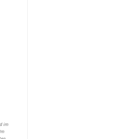
ed im
 Im
ten.