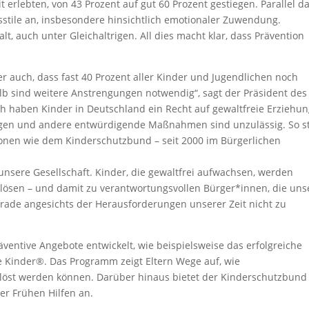
t erlebten, von 43 Prozent auf gut 60 Prozent gestiegen. Parallel d
stile an, insbesondere hinsichtlich emotionaler Zuwendung.
, auch unter Gleichaltrigen. All dies macht klar, dass Prävention
 auch, dass fast 40 Prozent aller Kinder und Jugendlichen noch
lb sind weitere Anstrengungen notwendig“, sagt der Präsident des
ch haben Kinder in Deutschland ein Recht auf gewaltfreie Erziehun
ungen und andere entwürdigende Maßnahmen sind unzulässig. So s
nen wie dem Kinderschutzbund – seit 2000 im Bürgerlichen
 unsere Gesellschaft. Kinder, die gewaltfrei aufwachsen, werden
i lösen – und damit zu verantwortungsvollen Bürger*innen, die uns
gerade angesichts der Herausforderungen unserer Zeit nicht zu
ventive Angebote entwickelt, wie beispielsweise das erfolgreiche
e Kinder®. Das Programm zeigt Eltern Wege auf, wie
 gelöst werden können. Darüber hinaus bietet der Kinderschutzbund
er Frühen Hilfen an.