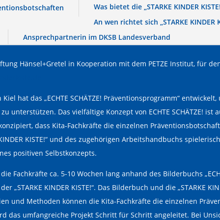
Was bietet die „STARKE KINDER KISTE
entionsbotschaften
An wen richtet sich „STARKE KINDER K
Ansprechpartnerin im DKSB Landesverband
iftung Hänsel+Gretel in Kooperation mit dem PETZE Institut, für d
nderkiste.de
in Kiel hat das „ECHTE SCHÄTZE! Präventionsprogramm“ entwickelt,
zu unterstützen. Das vielfältige Konzept von ECHTE SCHÄTZE! ist 
onzipiert, dass Kita-Fachkräfte die einzelnen Präventionsbotscha
INDER KISTE!“ und des zugehörigen Arbeitshandbuchs spielerisch 
nes positiven Selbstkonzepts.
die Fachkräfte ca. 5-10 Wochen lang anhand des Bilderbuchs „EC
der „STARKE KINDER KISTE!“. Das Bilderbuch und die „STARKE KINDE
alien und Methoden können die Kita-Fachkräfte die einzelnen Präv
 das umfangreiche Projekt Schritt für Schritt angeleitet. Bei Uns