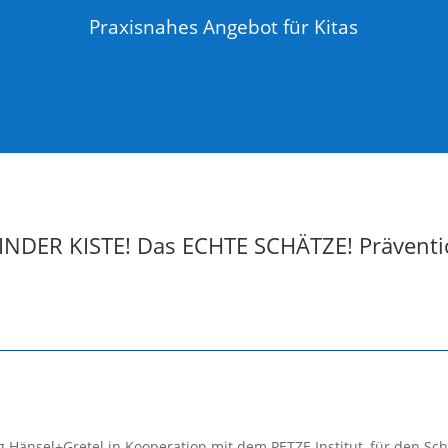
Praxisnahes Angebot für Kitas
INDER KISTE! Das ECHTE SCHÄTZE! Präven
g Hänsel+Gretel in Kooperation mit dem PETZE Institut, für den Sc