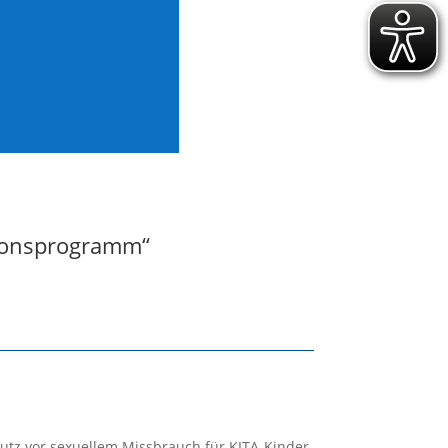
tionsprogramm“
hutz vor sexuellem Missbrauch für KITA-Kinder