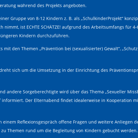
Beratung während des Projekts angeboten.
ner Gruppe von 8-12 Kindern z. B. als „SchulkinderProjekt“ konzipi
h nimmt, ist ECHTE SCHÄTZE! aufgrund des Arbeitsumfangs für 4-6-
t jüngeren Kindern durchzuführen.
its mit den Themen „Prävention bei (sexualisierter) Gewalt“, „Sch
dreht sich um die Umsetzung in der Einrichtung des Präventions
und andere Sorgeberechtigte wird über das Thema „Sexueller Missb
informiert. Der Elternabend findet idealerweise in Kooperation mi
 einem Reflexionsgespräch offene Fragen und weitere Anliegen de
s zu Themen rund um die Begleitung von Kindern gebucht werden.