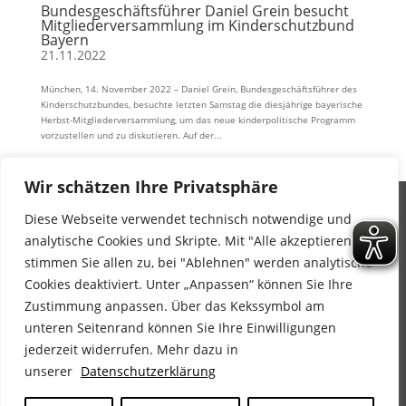
Bundesgeschäftsführer Daniel Grein besucht
Mitgliederversammlung im Kinderschutzbund
Bayern
21.11.2022
München, 14. November 2022 – Daniel Grein, Bundesgeschäftsführer des
Kinderschutzbundes, besuchte letzten Samstag die diesjährige bayerische
Herbst-Mitgliederversammlung, um das neue kinderpolitische Programm
vorzustellen und zu diskutieren. Auf der...
Wir schätzen Ihre Privatsphäre
Diese Webseite verwendet technisch notwendige und
Impressum
analytische Cookies und Skripte. Mit "Alle akzeptieren"
Datenschutz
stimmen Sie allen zu, bei "Ablehnen" werden analytische
Barrierefreiheitserklärung
Cookies deaktiviert. Unter „Anpassen“ können Sie Ihre
Wir sind auf Facebook
Zustimmung anpassen. Über das Kekssymbol am
unteren Seitenrand können Sie Ihre Einwilligungen
jederzeit widerrufen. Mehr dazu in
unserer
Datenschutzerklärung