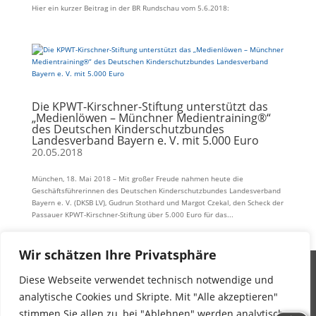
Hier ein kurzer Beitrag in der BR Rundschau vom 5.6.2018:
Die KPWT-Kirschner-Stiftung unterstützt das
„Medienlöwen – Münchner Medientraining®“
des Deutschen Kinderschutzbundes
Landesverband Bayern e. V. mit 5.000 Euro
20.05.2018
München, 18. Mai 2018 – Mit großer Freude nahmen heute die
Geschäftsführerinnen des Deutschen Kinderschutzbundes Landesverband
Bayern e. V. (DKSB LV), Gudrun Stothard und Margot Czekal, den Scheck der
Passauer KPWT-Kirschner-Stiftung über 5.000 Euro für das...
Wir schätzen Ihre Privatsphäre
Diese Webseite verwendet technisch notwendige und
Impressum
analytische Cookies und Skripte. Mit "Alle akzeptieren"
Datenschutz
stimmen Sie allen zu, bei "Ablehnen" werden analytische