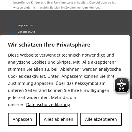
betroffenen Kinder und ihre Familien ganz erheblich. Obwohl dem so ist,
wissen viele nicht, wohin Sie sich im Zweifel wenden können,...
Impressum
Datenschutz
Barrierefreiheitserklärung
Wir schätzen Ihre Privatsphäre
Wir sind auf Facebook
Diese Webseite verwendet technisch notwendige und
analytische Cookies und Skripte. Mit "Alle akzeptieren"
stimmen Sie allen zu, bei "Ablehnen" werden analytische
Cookies deaktiviert. Unter „Anpassen“ können Sie Ihre
Zustimmung anpassen. Über das Kekssymbol am
unteren Seitenrand können Sie Ihre Einwilligungen
Der Kinderschutzbund Landesverband Bayern e.V.
jederzeit widerrufen. Mehr dazu in
unserer
Datenschutzerklärung
Anpassen
Alles ablehnen
Alle akzeptieren