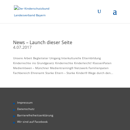
News – Launch dieser Seite
4.07.2017
Unsere Arbeit Begleiteter Umgang Interkulturelle Elternbildung
Kinderrechte ins Grundgesetz Kinderrechte Kinderleicht! KlassenPaten
Medienlöwen – Münchner Medientraining® Netzwerk Familienpaten
Fachbereich Ehrenamt Starke Eltern – Starke Kinder® Wege durch den...
Impressum
Datenschutz
Barrierefreiheitserklärung
Wir sind auf Facebook