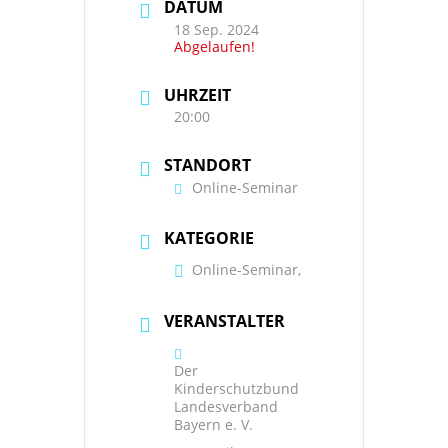
DATUM
18 Sep. 2024
Abgelaufen!
UHRZEIT
20:00
STANDORT
Online-Seminar
KATEGORIE
Online-Seminar,
VERANSTALTER
Der
Kinderschutzbund
Landesverband
Bayern e. V.