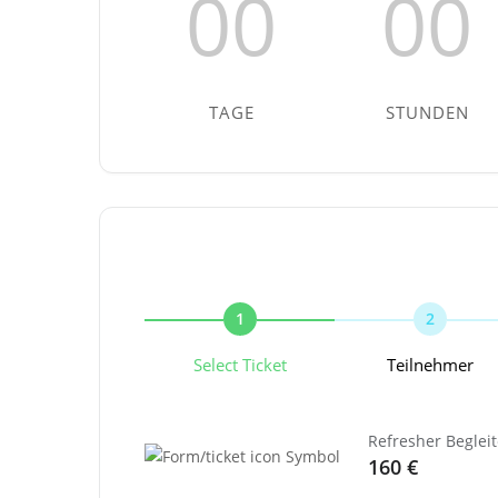
00
00
TAGE
STUNDEN
1
2
Select Ticket
Teilnehmer
Refresher Beglei
160 €