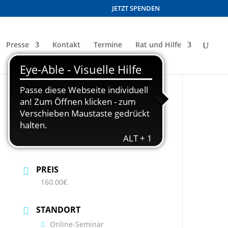
JETZT SPENDEN
Presse
Kontakt
Termine
Rat und Hilfe
DATUM
24 Okt. 2026
UHRZEIT
9:30 - 16:00
PREIS
160.00€
STANDORT
Online-Seminar