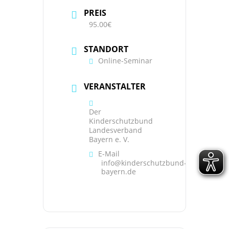
PREIS
95.00€
STANDORT
Online-Seminar
VERANSTALTER
Der
Kinderschutzbund
Landesverband
Bayern e. V.
E-Mail
info@kinderschutzbund-
bayern.de