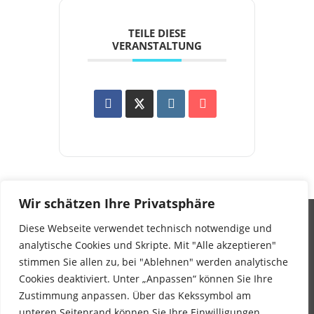
TEILE DIESE
VERANSTALTUNG
Wir schätzen Ihre Privatsphäre
Diese Webseite verwendet technisch notwendige und
Impressum
analytische Cookies und Skripte. Mit "Alle akzeptieren"
Datenschutz
stimmen Sie allen zu, bei "Ablehnen" werden analytische
Barrierefreiheitserklärung
Cookies deaktiviert. Unter „Anpassen“ können Sie Ihre
Wir sind auf Facebook
Zustimmung anpassen. Über das Kekssymbol am
unteren Seitenrand können Sie Ihre Einwilligungen