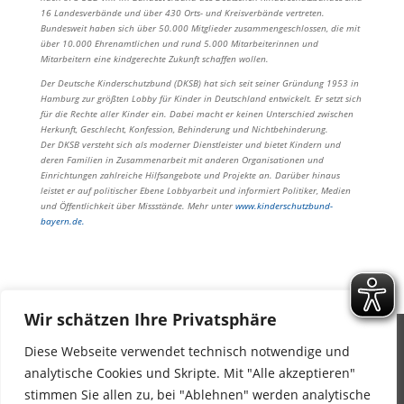
16 Landesverbände und über 430 Orts- und Kreisverbände vertreten.
Bundesweit haben sich über 50.000 Mitglieder zusammengeschlossen, die mit
über 10.000 Ehrenamtlichen und rund 5.000 Mitarbeiterinnen und
Mitarbeitern eine kindgerechte Zukunft schaffen wollen.
Der Deutsche Kinderschutzbund (DKSB) hat sich seit seiner Gründung 1953 in
Hamburg zur größten Lobby für Kinder in Deutschland entwickelt. Er setzt sich
für die Rechte aller Kinder ein. Dabei macht er keinen Unterschied zwischen
Herkunft, Geschlecht, Konfession, Behinderung und Nichtbehinderung.
Der DKSB versteht sich als moderner Dienstleister und bietet Kindern und
deren Familien in Zusammenarbeit mit anderen Organisationen und
Einrichtungen zahlreiche Hilfsangebote und Projekte an. Darüber hinaus
leistet er auf politischer Ebene Lobbyarbeit und informiert Politiker, Medien
und Öffentlichkeit über Missstände. Mehr unter
www.kinderschutzbund-
bayern.de.
Wir schätzen Ihre Privatsphäre
Diese Webseite verwendet technisch notwendige und
Impressum
analytische Cookies und Skripte. Mit "Alle akzeptieren"
Datenschutz
stimmen Sie allen zu, bei "Ablehnen" werden analytische
Barrierefreiheitserklärung