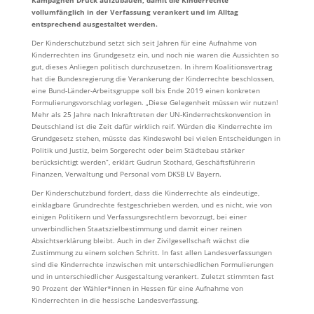
Kampagnen Druck aufzubauen, damit die Kinderrechte
vollumfänglich in der Verfassung verankert und im Alltag
entsprechend ausgestaltet werden.
Der Kinderschutzbund setzt sich seit Jahren für eine Aufnahme von
Kinderrechten ins Grundgesetz ein, und noch nie waren die Aussichten so
gut, dieses Anliegen politisch durchzusetzen. In ihrem Koalitionsvertrag
hat die Bundesregierung die Verankerung der Kinderrechte beschlossen,
eine Bund-Länder-Arbeitsgruppe soll bis Ende 2019 einen konkreten
Formulierungsvorschlag vorlegen. „Diese Gelegenheit müssen wir nutzen!
Mehr als 25 Jahre nach Inkrafttreten der UN-Kinderrechtskonvention in
Deutschland ist die Zeit dafür wirklich reif. Würden die Kinderrechte im
Grundgesetz stehen, müsste das Kindeswohl bei vielen Entscheidungen in
Politik und Justiz, beim Sorgerecht oder beim Städtebau stärker
berücksichtigt werden“, erklärt Gudrun Stothard, Geschäftsführerin
Finanzen, Verwaltung und Personal vom DKSB LV Bayern.
Der Kinderschutzbund fordert, dass die Kinderrechte als eindeutige,
einklagbare Grundrechte festgeschrieben werden, und es nicht, wie von
einigen Politikern und Verfassungsrechtlern bevorzugt, bei einer
unverbindlichen Staatszielbestimmung und damit einer reinen
Absichtserklärung bleibt. Auch in der Zivilgesellschaft wächst die
Zustimmung zu einem solchen Schritt. In fast allen Landesverfassungen
sind die Kinderrechte inzwischen mit unterschiedlichen Formulierungen
und in unterschiedlicher Ausgestaltung verankert. Zuletzt stimmten fast
90 Prozent der Wähler*innen in Hessen für eine Aufnahme von
Kinderrechten in die hessische Landesverfassung.