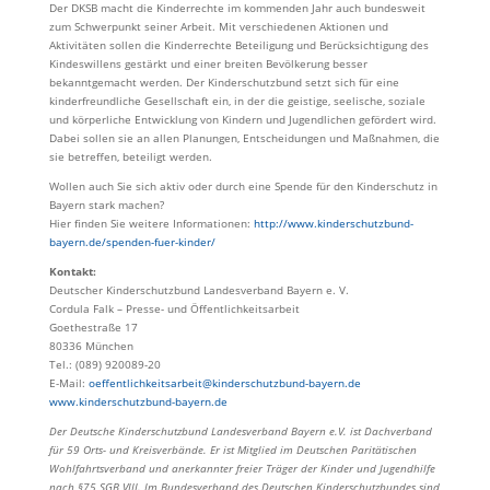
Der DKSB macht die Kinderrechte im kommenden Jahr auch bundesweit
zum Schwerpunkt seiner Arbeit. Mit verschiedenen Aktionen und
Aktivitäten sollen die Kinderrechte Beteiligung und Berücksichtigung des
Kindeswillens gestärkt und einer breiten Bevölkerung besser
bekanntgemacht werden. Der Kinderschutzbund setzt sich für eine
kinderfreundliche Gesellschaft ein, in der die geistige, seelische, soziale
und körperliche Entwicklung von Kindern und Jugendlichen gefördert wird.
Dabei sollen sie an allen Planungen, Entscheidungen und Maßnahmen, die
sie betreffen, beteiligt werden.
Wollen auch Sie sich aktiv oder durch eine Spende für den Kinderschutz in
Bayern stark machen?
Hier finden Sie weitere Informationen:
http://www.kinderschutzbund-
bayern.de/spenden-fuer-kinder/
Kontakt:
Deutscher Kinderschutzbund Landesverband Bayern e. V.
Cordula Falk – Presse- und Öffentlichkeitsarbeit
Goethestraße 17
80336 München
Tel.: (089) 920089-20
E-Mail:
oeffentlichkeitsarbeit@kinderschutzbund-bayern.de
www.kinderschutzbund-bayern.de
Der Deutsche Kinderschutzbund Landesverband Bayern e.V. ist Dachverband
für 59 Orts- und Kreisverbände. Er ist Mitglied im Deutschen Paritätischen
Wohlfahrtsverband und anerkannter freier Träger der Kinder und Jugendhilfe
nach §75 SGB VIII. Im Bundesverband des Deutschen Kinderschutzbundes sind