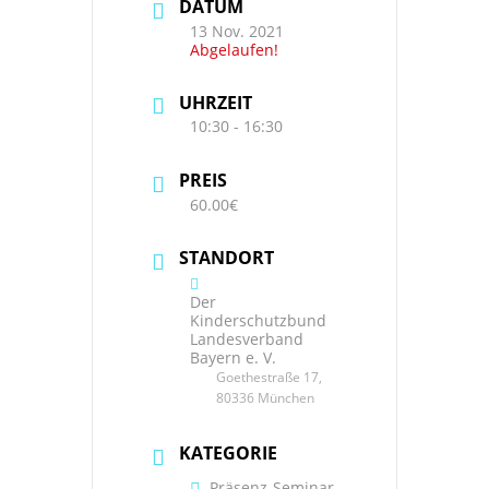
DATUM
13 Nov. 2021
Abgelaufen!
UHRZEIT
10:30 - 16:30
PREIS
60.00€
STANDORT
Der
Kinderschutzbund
Landesverband
Bayern e. V.
Goethestraße 17,
80336 München
KATEGORIE
Präsenz-Seminar