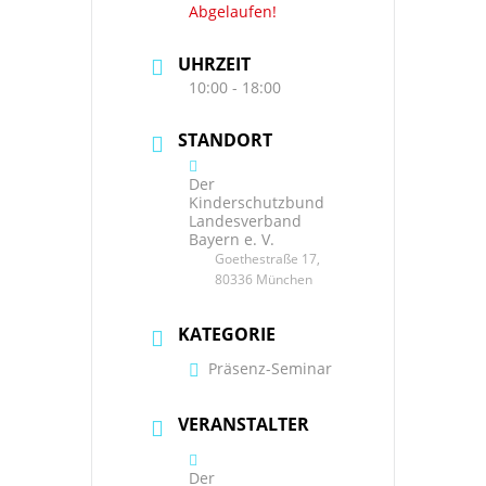
Abgelaufen!
UHRZEIT
10:00 - 18:00
STANDORT
Der
Kinderschutzbund
Landesverband
Bayern e. V.
Goethestraße 17,
80336 München
KATEGORIE
Präsenz-Seminar
VERANSTALTER
Der