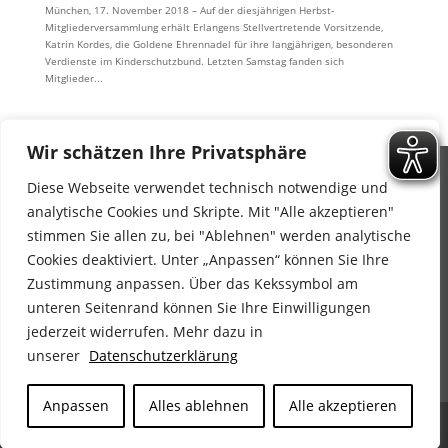
München, 17. November 2018 – Auf der diesjährigen Herbst-
Mitgliederversammlung erhält Erlangens Stellvertretende Vorsitzende,
Katrin Kordes, die Goldene Ehrennadel für ihre langjährigen, besonderen
Verdienste im Kinderschutzbund. Letzten Samstag fanden sich
Mitglieder...
« Ältere Einträge
Nächste Einträge »
Wir schätzen Ihre Privatsphäre
Diese Webseite verwendet technisch notwendige und
Impressum
analytische Cookies und Skripte. Mit "Alle akzeptieren"
Datenschutz
stimmen Sie allen zu, bei "Ablehnen" werden analytische
Barrierefreiheitserklärung
Cookies deaktiviert. Unter „Anpassen“ können Sie Ihre
Wir sind auf Facebook
Zustimmung anpassen. Über das Kekssymbol am
unteren Seitenrand können Sie Ihre Einwilligungen
jederzeit widerrufen. Mehr dazu in
unserer
Datenschutzerklärung
Anpassen
Alles ablehnen
Alle akzeptieren
Der Kinderschutzbund Landesverband Bayern e.V.